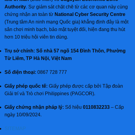
Authority
. Sự giám sát chặt chẽ từ các cơ quan này cùng
chứng nhận an toàn từ
National Cyber Security Centre
(Trung tâm An ninh mạng Quốc gia) khẳng định đây là một
sân chơi minh bạch, bảo mật tuyệt đối, hiện đang thu hút
hơn 10 triệu hội viên tin dùng.
Trụ sở chính:
Số nhà 57 ngõ 154 Đình Thôn, Phường
Từ Liêm, TP Hà Nội, Việt Nam
Số điện thoại:
0867 728 777
Giấy phép quốc tế:
Giấy phép được cấp bởi Tập đoàn
Giải trí và Trò chơi Philippines (PAGCOR).
Giấy chứng nhận pháp lý:
Số hiệu
0110832233
– Cấp
ngày 10/09/2024.
SITEMAP