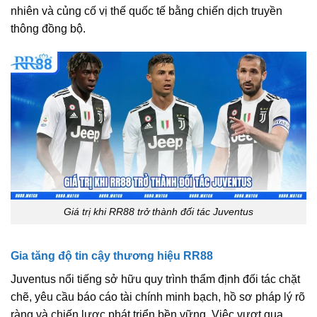
nhiên và củng cố vị thế quốc tế bằng chiến dịch truyền
thông đồng bộ.
Giá trị khi RR88 trở thành đối tác Juventus
Gia tăng độ tin cậy thương hiệu RR88
Juventus nổi tiếng sở hữu quy trình thẩm định đối tác chặt
chẽ, yêu cầu báo cáo tài chính minh bạch, hồ sơ pháp lý rõ
ràng và chiến lược phát triển bền vững. Việc vượt qua