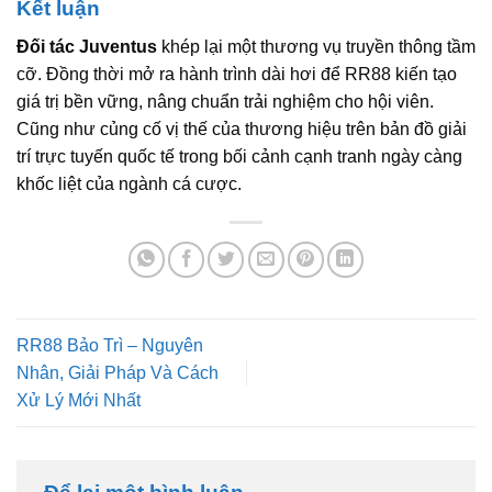
Kết luận
Đối tác Juventus
khép lại một thương vụ truyền thông tầm
cỡ. Đồng thời mở ra hành trình dài hơi để RR88 kiến tạo
giá trị bền vững, nâng chuẩn trải nghiệm cho hội viên.
Cũng như củng cố vị thế của thương hiệu trên bản đồ giải
trí trực tuyến quốc tế trong bối cảnh cạnh tranh ngày càng
khốc liệt của ngành cá cược.
RR88 Bảo Trì – Nguyên
Nhân, Giải Pháp Và Cách
Xử Lý Mới Nhất