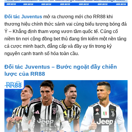
Đối tác Juventus
mở ra chương mới cho RR88 khi
thương hiệu chính thức sánh vai cùng biểu tượng bóng đá
Ý – Khẳng định tham vọng vươn tầm quốc tế. Củng cố
niềm tin nơi cộng đồng bet thủ đang tìm kiếm một nền tảng
cá cược minh bạch, đẳng cấp và đầy uy tín trong kỷ
nguyên cạnh tranh số hóa toàn cầu.
Đối tác Juventus – Bước ngoặt đầy chiến
lược của RR88