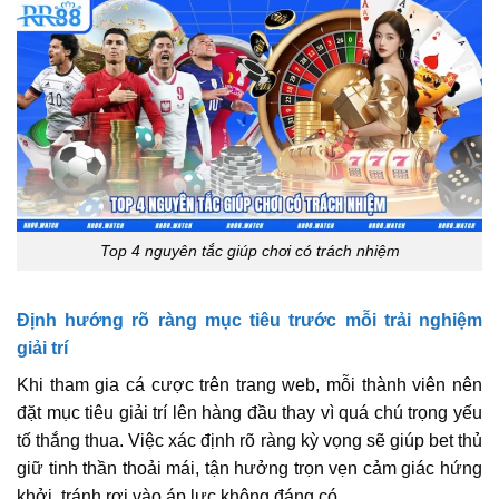
Top 4 nguyên tắc giúp chơi có trách nhiệm
Định hướng rõ ràng mục tiêu trước mỗi trải nghiệm
giải trí
Khi tham gia cá cược trên trang web, mỗi thành viên nên
đặt mục tiêu giải trí lên hàng đầu thay vì quá chú trọng yếu
tố thắng thua. Việc xác định rõ ràng kỳ vọng sẽ giúp bet thủ
giữ tinh thần thoải mái, tận hưởng trọn vẹn cảm giác hứng
khởi, tránh rơi vào áp lực không đáng có.