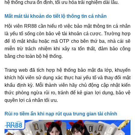
hệ thống chưa ổn định, tối ưu hóa trải nghiệm dài lâu.
Mất mát tài khoản do tiết lộ thông tin cá nhân
Hội viên RR88 cần hiểu rõ việc bảo mật thông tin cá nhân
là yếu tố sống còn bảo vệ tài khoản cá cược. Trường hợp
để lộ mật khẩu hoặc mã OTP cho bên thứ ba, nhà cái sẽ
miễn trừ trách nhiệm khi xảy ra tổn thất, đảm bảo công
bằng cho toàn bộ hệ thống.
Trang web đã tích hợp hệ thống bảo mật đa lớp, khuyến
khích hội viên sử dụng xác thực hai yếu tố và thay đổi mật
khẩu định kỳ. Mỗi thành viên hãy chủ động cập nhật kiến
thức phòng ngừa rủi ro, tránh để kẻ gian lợi dụng, bảo vệ
quyền lợi cá nhân tối ưu.
Rủi ro tiềm ẩn khi nạp rút qua trung gian tài chính