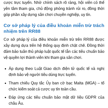
cược trực tuyến. Nhờ chính sách rõ ràng, hội viên có thể
yên tâm tham gia, chủ động phòng tránh rủi ro, đồng thời
góp phần xây dựng sân chơi chuyên nghiệp, uy tín.
Cơ sở pháp lý của điều khoản miễn trừ trách
nhiệm trên RR88
Cơ sở pháp lý của điều khoản miễn trừ trên RR88 được
xây dựng dựa trên hệ thống quy định chặt chẽ. Đồng thời
đảm bảo tuân thủ pháp luật quốc tế lẫn các tiêu chuẩn bảo
vệ quyền lợi thành viên khi tham gia sân chơi.
Áp dụng theo Luật Giao dịch điện tử quốc tế và nghị
định bảo vệ người tiêu dùng trực tuyến.
Tham chiếu Quy tắc Ủy ban cờ bạc Malta (MGA) – tổ
chức kiểm soát cá cược uy tín toàn cầu.
Đáp ứng các tiêu chuẩn bảo mật dữ liệu GDPR của
châu Âu.