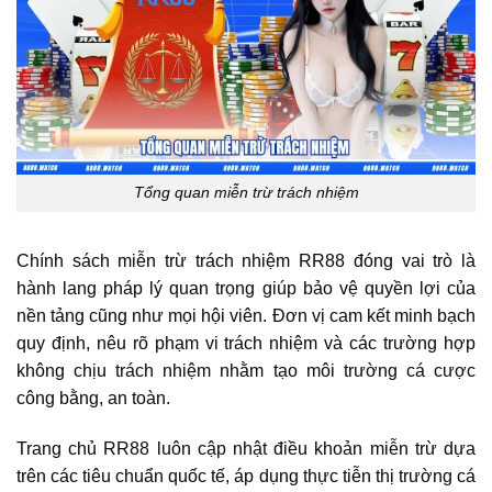
Tổng quan miễn trừ trách nhiệm
Chính sách miễn trừ trách nhiệm RR88 đóng vai trò là
hành lang pháp lý quan trọng giúp bảo vệ quyền lợi của
nền tảng cũng như mọi hội viên. Đơn vị cam kết minh bạch
quy định, nêu rõ phạm vi trách nhiệm và các trường hợp
không chịu trách nhiệm nhằm tạo môi trường cá cược
công bằng, an toàn.
Trang chủ RR88 luôn cập nhật điều khoản miễn trừ dựa
trên các tiêu chuẩn quốc tế, áp dụng thực tiễn thị trường cá