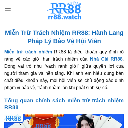
Skip
to
content
Miễn Trừ Trách Nhiệm RR88: Hành Lang
Pháp Lý Bảo Vệ Hội Viên
Miễn trừ trách nhiệm
RR88 là điều khoản quy định rõ
ràng về các giới hạn trách nhiệm của
Nhà Cái RR88
.
Đóng vai trò như “vạch ranh giới” giữa quyền lợi của
người tham gia và nền tảng. Khi anh em hiểu đúng bản
chất điều khoản này, mỗi hội viên sẽ chủ động xác định
phạm vi bảo vệ, tránh nhầm lẫn khi phát sinh sự cố.
Tổng quan chính sách miễn trừ trách nhiệm
RR88