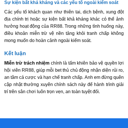
Sự kiện bất khả kháng và các yếu tố ngoài kiểm soát
Các yếu tố khách quan như thiên tai, dịch bệnh, xung đột
địa chính trị hoặc sự kiện bất khả kháng khác có thể ảnh
hưởng hoạt động của RR88. Trong những tình huống này,
điều khoản miễn trừ vệ nền tảng khỏi tranh chấp không
mong muốn do hoàn cảnh ngoài kiểm soát.
Kết luận
Miễn trừ trách nhiệm
chính là tấm khiên bảo vệ quyền lợi
hội viên RR88, giúp mỗi bet thủ chủ động nhận diện rủi ro,
an tâm cá cược và hạn chế tranh chấp. Anh em đừng quên
cập nhật thường xuyên chính sách này để hành trình giải
trí trên sân chơi luôn trọn vẹn, an toàn tuyệt đối.