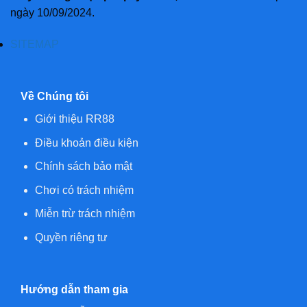
ngày 10/09/2024.
SITEMAP
Về Chúng tôi
Giới thiệu RR88
Điều khoản điều kiện
Chính sách bảo mật
Chơi có trách nhiệm
Miễn trừ trách nhiệm
Quyền riêng tư
Hướng dẫn tham gia