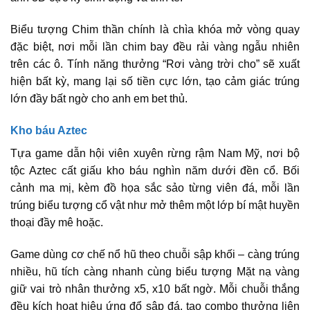
Biểu tượng Chim thần chính là chìa khóa mở vòng quay
đặc biệt, nơi mỗi lần chim bay đều rải vàng ngẫu nhiên
trên các ô. Tính năng thưởng “Rơi vàng trời cho” sẽ xuất
hiện bất kỳ, mang lại số tiền cực lớn, tạo cảm giác trúng
lớn đầy bất ngờ cho anh em bet thủ.
Kho báu Aztec
Tựa game dẫn hội viên xuyên rừng rậm Nam Mỹ, nơi bộ
tộc Aztec cất giấu kho báu nghìn năm dưới đền cổ. Bối
cảnh ma mị, kèm đồ họa sắc sảo từng viên đá, mỗi lần
trúng biểu tượng cổ vật như mở thêm một lớp bí mật huyền
thoại đầy mê hoặc.
Game dùng cơ chế nổ hũ theo chuỗi sập khối – càng trúng
nhiều, hũ tích càng nhanh cùng biểu tượng Mặt nạ vàng
giữ vai trò nhân thưởng x5, x10 bất ngờ. Mỗi chuỗi thắng
đều kích hoạt hiệu ứng đổ sập đá, tạo combo thưởng liên