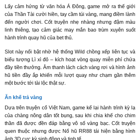
Lấy cảm hứng từ văn hóa Á Đông, game mở ra thế giới
của Thần Tài cười hiền, tay cầm túi vàng, mang điềm lành
đến người chơi. Cốt truyện nhẹ nhàng nhưng đậm màu
linh thiêng, tạo cảm giác may mắn bao trùm xuyên suốt
hành trình quay hũ của bet thủ.
Slot này nổi bật nhờ hệ thống Wild chồng xếp liên tục và
biểu tượng Lì xì đỏ – kích hoạt vòng quay miễn phí chứa
đầy tiền thưởng. Âm thanh lách cách vàng rơi và hình ảnh
hũ tiền đầy ắp khiến mỗi lượt quay như chạm gần thêm
một bước tới tài lộc thật sự.
Ăn khế trả vàng
Dựa trên truyện cổ Việt Nam, game kể lại hành trình kỳ lạ
của chàng nông dân tốt bụng, sau khi chia khế cho chim
thần đã được đền đáp bằng vô số vàng bạc. Cốt truyện
quen thuộc nhưng được Nổ hũ RR88 tái hiện bằng hình
ảnh 3D cực kỳ sinh động và tinh tế.