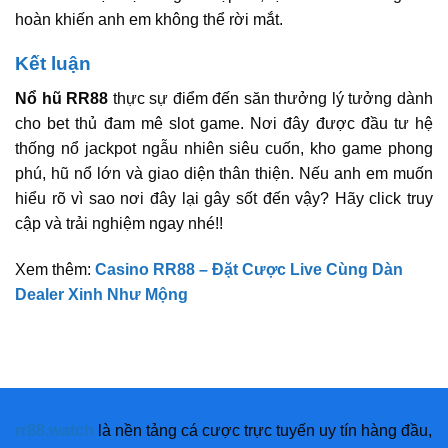
hoàn khiến anh em không thể rời mắt.
Kết luận
Nổ hũ RR88
thực sự điểm đến săn thưởng lý tưởng dành
cho bet thủ đam mê slot game. Nơi đây được đầu tư hệ
thống nổ jackpot ngẫu nhiên siêu cuốn, kho game phong
phú, hũ nổ lớn và giao diện thân thiện. Nếu anh em muốn
hiểu rõ vì sao nơi đây lại gây sốt đến vậy? Hãy click truy
cập và trải nghiệm ngay nhé!!
Xem thêm:
Casino RR88 – Đặt Cược Live Cùng Dàn
Dealer Xinh Như Mộng
rr88.watch
là nền tảng cá cược trực tuyến uy tín hàng đầu,