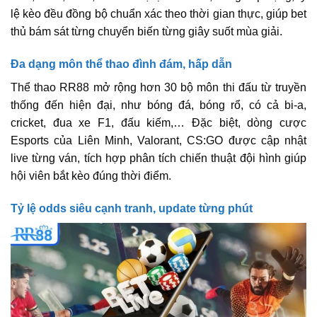
lệ kèo đều đồng bộ chuẩn xác theo thời gian thực, giúp bet
thủ bám sát từng chuyển biến từng giây suốt mùa giải.
Đa dạng môn thể thao đình đám, hấp dẫn
Thể thao RR88 mở rộng hơn 30 bộ môn thi đấu từ truyền
thống đến hiện đại, như bóng đá, bóng rổ, có cả bi-a,
cricket, đua xe F1, đấu kiếm,… Đặc biệt, dòng cược
Esports của Liên Minh, Valorant, CS:GO được cập nhật
live từng ván, tích hợp phân tích chiến thuật đội hình giúp
hội viên bắt kèo đúng thời điểm.
Tỷ lệ odds siêu cạnh tranh, update từng phút