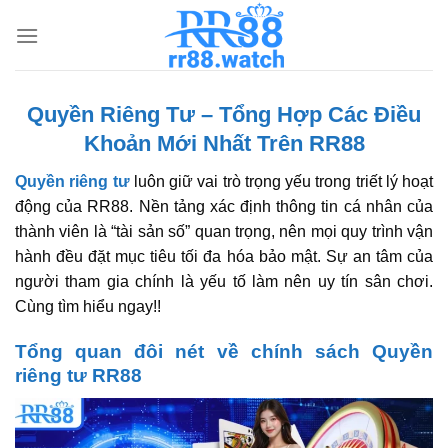
Skip
to
content
Quyền Riêng Tư – Tổng Hợp Các Điều
Khoản Mới Nhất Trên RR88
Quyền riêng tư
luôn giữ vai trò trọng yếu trong triết lý hoạt
động của RR88. Nền tảng xác định thông tin cá nhân của
thành viên là “tài sản số” quan trọng, nên mọi quy trình vận
hành đều đặt mục tiêu tối đa hóa bảo mật. Sự an tâm của
người tham gia chính là yếu tố làm nên uy tín sân chơi.
Cùng tìm hiểu ngay!!
Tổng quan đôi nét về chính sách Quyền
riêng tư RR88