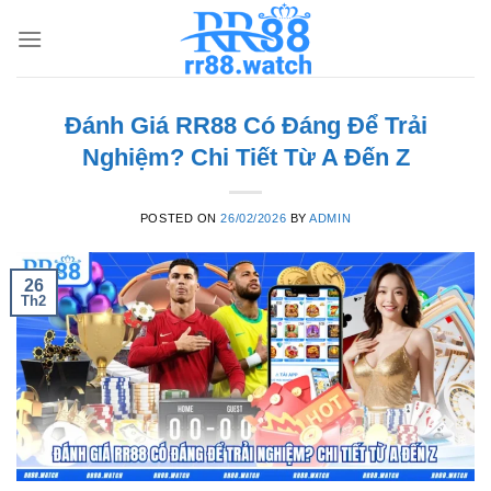
Skip
to
content
Đánh Giá RR88 Có Đáng Để Trải
Nghiệm? Chi Tiết Từ A Đến Z
POSTED ON
26/02/2026
BY
ADMIN
26
Th2