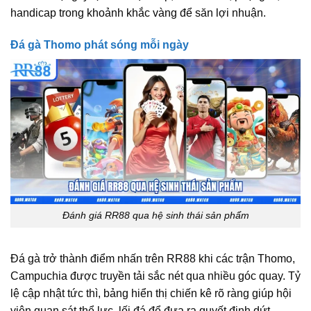
handicap trong khoảnh khắc vàng để săn lợi nhuận.
Đá gà Thomo phát sóng mỗi ngày
Đánh giá RR88 qua hệ sinh thái sản phẩm
Đá gà trở thành điểm nhấn trên RR88 khi các trận Thomo,
Campuchia được truyền tải sắc nét qua nhiều góc quay. Tỷ
lệ cập nhật tức thì, bảng hiển thị chiến kê rõ ràng giúp hội
viên quan sát thể lực, lối đá để đưa ra quyết định dứt