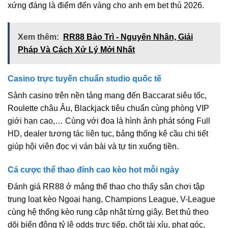
xứng đáng là điểm đến vàng cho anh em bet thủ 2026.
Xem thêm:
RR88 Bảo Trì - Nguyên Nhân, Giải
Pháp Và Cách Xử Lý Mới Nhất
Casino trực tuyến chuẩn studio quốc tế
Sảnh casino trên nền tảng mang đến Baccarat siêu tốc,
Roulette châu Âu, Blackjack tiêu chuẩn cùng phòng VIP
giới hạn cao,… Cùng với đoa là hình ảnh phát sóng Full
HD, dealer tương tác liên tục, bảng thống kê cầu chi tiết
giúp hội viên đọc vị ván bài và tự tin xuống tiền.
Cá cược thể thao đỉnh cao kèo hot mỗi ngày
Đánh giá RR88 ở mảng thể thao cho thấy sân chơi tập
trung loạt kèo Ngoại hạng, Champions League, V-League
cùng hệ thống kèo rung cập nhật từng giây. Bet thủ theo
dõi biến động tỷ lệ odds trực tiếp, chốt tài xỉu, phạt góc,