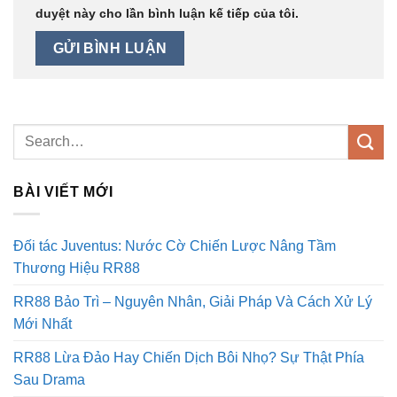
duyệt này cho lần bình luận kế tiếp của tôi.
BÀI VIẾT MỚI
Đối tác Juventus: Nước Cờ Chiến Lược Nâng Tầm
Thương Hiệu RR88
RR88 Bảo Trì – Nguyên Nhân, Giải Pháp Và Cách Xử Lý
Mới Nhất
RR88 Lừa Đảo Hay Chiến Dịch Bôi Nhọ? Sự Thật Phía
Sau Drama