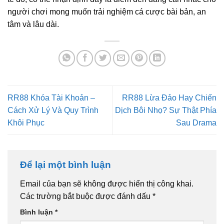
người chơi mong muốn trải nghiệm cá cược bài bản, an
tâm và lâu dài.
RR88 Khóa Tài Khoản –
RR88 Lừa Đảo Hay Chiến
Cách Xử Lý Và Quy Trình
Dịch Bôi Nhọ? Sự Thật Phía
Khôi Phục
Sau Drama
Để lại một bình luận
Email của bạn sẽ không được hiển thị công khai.
Các trường bắt buộc được đánh dấu
*
Bình luận
*