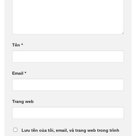
Tên
*
Email
*
Trang web
Lưu tên của tôi, email, và trang web trong trình